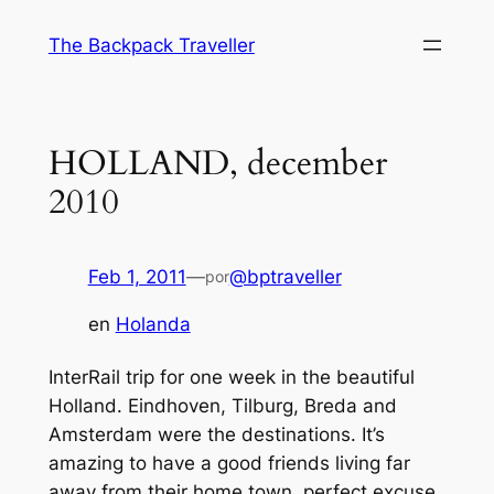
Saltar
The Backpack Traveller
al
contenido
HOLLAND, december
2010
Feb 1, 2011
—
@bptraveller
por
en
Holanda
InterRail trip for one week in the beautiful
Holland. Eindhoven, Tilburg, Breda and
Amsterdam were the destinations. It’s
amazing to have a good friends living far
away from their home town, perfect excuse