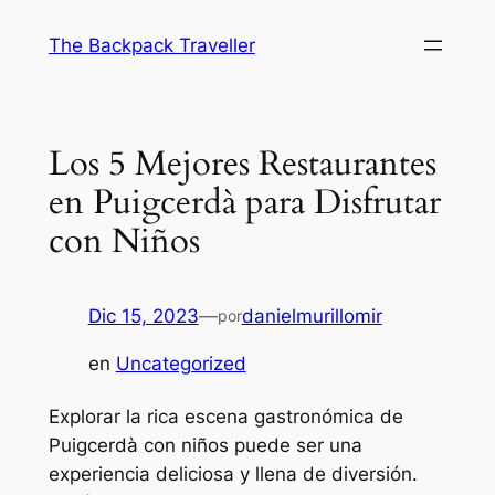
Saltar
The Backpack Traveller
al
contenido
Los 5 Mejores Restaurantes
en Puigcerdà para Disfrutar
con Niños
Dic 15, 2023
—
danielmurillomir
por
en
Uncategorized
Explorar la rica escena gastronómica de
Puigcerdà con niños puede ser una
experiencia deliciosa y llena de diversión.