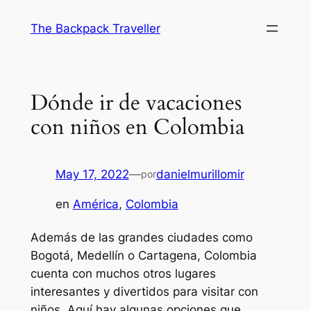
Saltar
The Backpack Traveller
al
contenido
Dónde ir de vacaciones
con niños en Colombia
May 17, 2022
—
danielmurillomir
por
en
América
, 
Colombia
Además de las grandes ciudades como
Bogotá, Medellín o Cartagena, Colombia
cuenta con muchos otros lugares
interesantes y divertidos para visitar con
niños. Aquí hay algunas opciones que