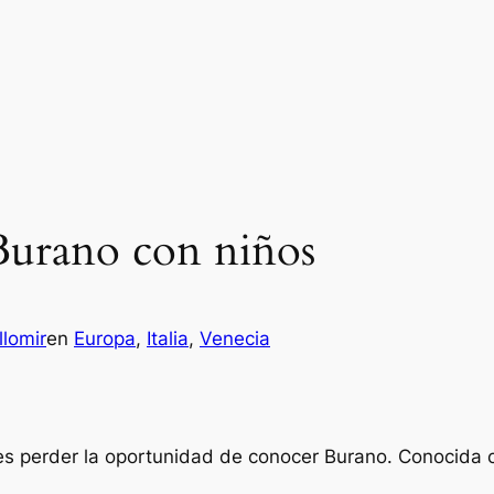
 Burano con niños
llomir
en
Europa
, 
Italia
, 
Venecia
des perder la oportunidad de conocer Burano. Conocida c