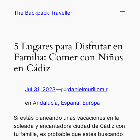
Saltar
The Backpack Traveller
al
contenido
5 Lugares para Disfrutar en
Familia: Comer con Niños
en Cádiz
Jul 31, 2023
—
danielmurillomir
por
en
Andalucía
, 
España
, 
Europa
Si estás planeando unas vacaciones en la
soleada y encantadora ciudad de Cádiz con
tu familia, es probable que estés buscando