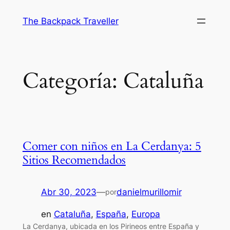
Saltar
The Backpack Traveller
al
contenido
Categoría:
Cataluña
Comer con niños en La Cerdanya: 5
Sitios Recomendados
Abr 30, 2023
—
danielmurillomir
por
en
Cataluña
, 
España
, 
Europa
La Cerdanya, ubicada en los Pirineos entre España y