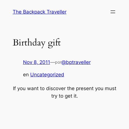
Saltar
The Backpack Traveller
al
contenido
Birthday gift
Nov 8, 2011
—
@bptraveller
por
en
Uncategorized
If you want to discover the present you must
try to get it.