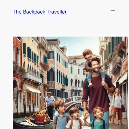
Saltar
The Backpack Traveller
al
contenido