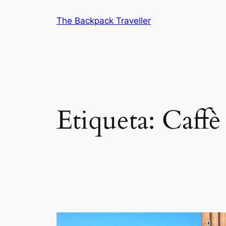
Saltar
The Backpack Traveller
al
contenido
Etiqueta:
Caffè